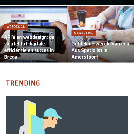
WEBDESIGN
MARKETING
API’s en webdesign: de
sleutel tot digitale
Ontdek de wereld van een
efficiëntie en succes in
Ads Specialist in
Breda
Amersfoort
TRENDING