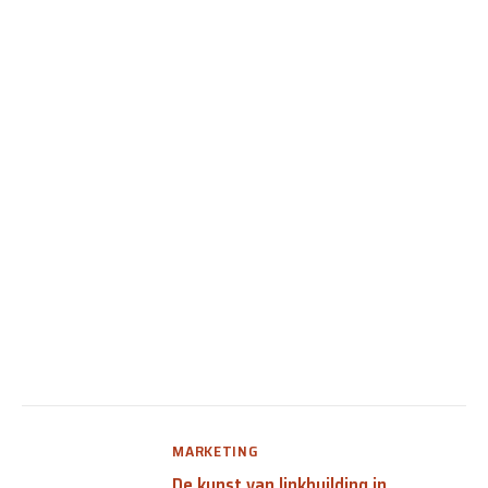
MARKETING
De kunst van linkbuilding in