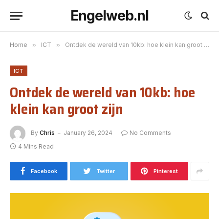
Engelweb.nl
Home
»
ICT
»
Ontdek de wereld van 10kb: hoe klein kan groot zijn
ICT
Ontdek de wereld van 10kb: hoe
klein kan groot zijn
By
Chris
January 26, 2024
No Comments
4 Mins Read
Facebook
Twitter
Pinterest