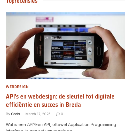
Toprecensies
WEBDESIGN
API’s en webdesign: de sleutel tot digitale
efficiëntie en succes in Breda
By
Chris
March 17, 2025
0
Wat is een API?Een API, oftewel Application Programming
Interface, is een set van regels en…