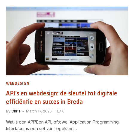
WEBDESIGN
API’s en webdesign: de sleutel tot digitale
efficiëntie en succes in Breda
By
Chris
March 17, 2025
0
Wat is een API?Een API, oftewel Application Programming
Interface, is een set van regels en…